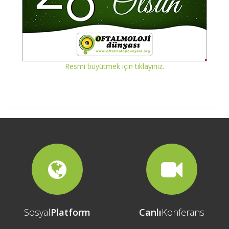
Resmi büyütmek için tıklayınız.
Sosyal
Platform
Canlı
Konferans